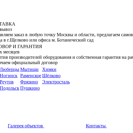
ТАВКА
вывоз
авляем заказ в любую точку Москвы и области, предлагаем само
а в г.Щелково или офиса м. Ботанический сад
ОВОР И ГАРАНТИЯ
х месяцев
тия производителей оборудования и собственная гарантия на ра
ючаем официальный договор
Люберцы
Мытищи
Химки
Ногинск
Раменское
Щёлково
Реутов
Фрязино
Электросталь
Подольск
Пушкино
Галерея объектов
Контакты