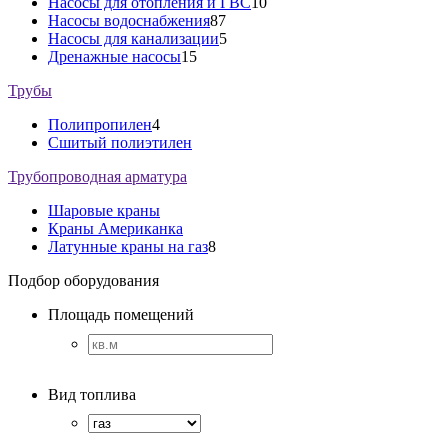
Насосы для отопления и ГВС
10
Насосы водоснабжения
87
Насосы для канализации
5
Дренажные насосы
15
Трубы
Полипропилен
4
Сшитый полиэтилен
Трубопроводная арматура
Шаровые краны
Краны Американка
Латунные краны на газ
8
Подбор оборудования
Площадь помещений
Вид топлива