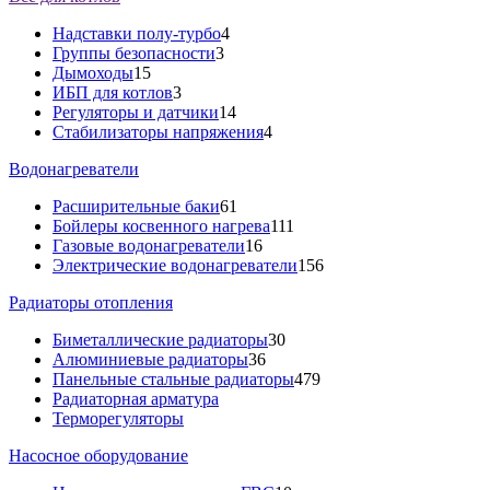
Надставки полу-турбо
4
Группы безопасности
3
Дымоходы
15
ИБП для котлов
3
Регуляторы и датчики
14
Стабилизаторы напряжения
4
Водонагреватели
Расширительные баки
61
Бойлеры косвенного нагрева
111
Газовые водонагреватели
16
Электрические водонагреватели
156
Радиаторы отопления
Биметаллические радиаторы
30
Алюминиевые радиаторы
36
Панельные стальные радиаторы
479
Радиаторная арматура
Терморегуляторы
Насосное оборудование