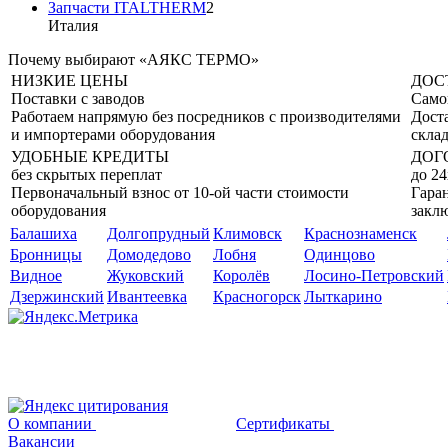
Запчасти ITALTHERM
2
Италия
Почему выбирают «АЯКС ТЕРМО»
НИЗКИЕ ЦЕНЫ
ДОС
Поставки с заводов
Само
Работаем напрямую без посредников с производителями
Дост
и импортерами оборудования
склад
УДОБНЫЕ КРЕДИТЫ
ДОГ
без скрытых переплат
до 24
Первоначальный взнос от 10-ой части стоимости
Гаран
оборудования
закл
Балашиха
Долгопрудный
Климовск
Краснознаменск
Бронницы
Домодедово
Лобня
Одинцово
Видное
Жуковский
Королёв
Лосино-Петровский
Дзержинский
Ивантеевка
Красногорск
Лыткарино
О компании
Сертификаты
Вакансии