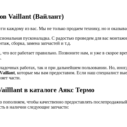
в Vaillant (Вайлант)
уги каждому из вас. Мы не только продаем технику, но и оказы
иональная пусконаладка. С радостью проведем для вас монтажны
таж, сборка, замена запчастей и т.д.
м, что все работает правильно. Позвоните нам, и уже в скорое в
.
адочных работах, так и при дальнейшем пользовании. Но, иногда
Vaillant
, которые мы вам предоставим. Если наш специалист выезж
яет части.
illlant в каталоге Аякс Термо
его пополняем, чтобы качественно предоставлять послепродажны
есть в наличии следующие запчасти: