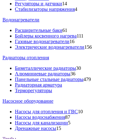
Регуляторы и датчики
14
Стабилизаторы напряжения
4
Водонагреватели
Расширительные баки
61
Бойлеры косвенного нагрева
111
Газовые водонагреватели
16
Электрические водонагреватели
156
Радиаторы отопления
Биметаллические радиаторы
30
Алюминиевые радиаторы
36
Панельные стальные радиаторы
479
Радиаторная арматура
Терморегуляторы
Насосное оборудование
Насосы для отопления и ГВС
10
Насосы водоснабжения
87
Насосы для канализации
5
Дренажные насосы
15
Трубы