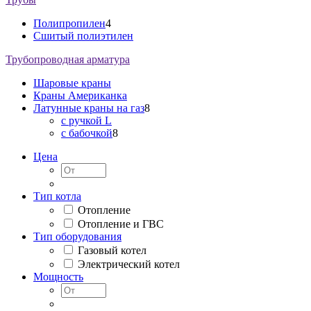
Полипропилен
4
Сшитый полиэтилен
Трубопроводная арматура
Шаровые краны
Краны Американка
Латунные краны на газ
8
c ручкой L
с бабочкой
8
Цена
Тип котла
Отопление
Отопление и ГВС
Тип оборудования
Газовый котел
Электрический котел
Мощность