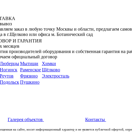
ТАВКА
вывоз
авляем заказ в любую точку Москвы и области, предлагаем само
а в г.Щелково или офиса м. Ботанический сад
ОВОР И ГАРАНТИЯ
х месяцев
тия производителей оборудования и собственная гарантия на ра
ючаем официальный договор
Люберцы
Мытищи
Химки
Ногинск
Раменское
Щёлково
Реутов
Фрязино
Электросталь
Подольск
Пушкино
Галерея объектов
Контакты
мещенная на сайте, носит информационный характер и не является публичной офертой, опр