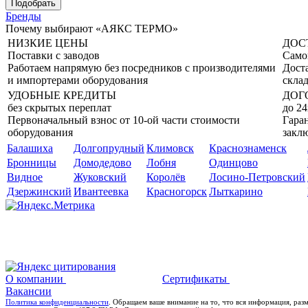
Бренды
Почему выбирают «АЯКС ТЕРМО»
НИЗКИЕ ЦЕНЫ
ДОС
Поставки с заводов
Само
Работаем напрямую без посредников с производителями
Дост
и импортерами оборудования
склад
УДОБНЫЕ КРЕДИТЫ
ДОГ
без скрытых переплат
до 24
Первоначальный взнос от 10-ой части стоимости
Гаран
оборудования
закл
Балашиха
Долгопрудный
Климовск
Краснознаменск
Бронницы
Домодедово
Лобня
Одинцово
Видное
Жуковский
Королёв
Лосино-Петровский
Дзержинский
Ивантеевка
Красногорск
Лыткарино
О компании
Сертификаты
Вакансии
Политика конфиденциальности
. Обращаем ваше внимание на то, что вся информация, раз