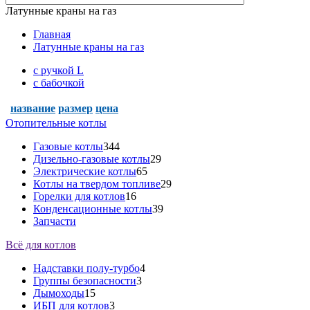
Латунные краны на газ
Главная
Латунные краны на газ
c ручкой L
с бабочкой
название
размер
цена
Отопительные котлы
Газовые котлы
344
Дизельно-газовые котлы
29
Электрические котлы
65
Котлы на твердом топливе
29
Горелки для котлов
16
Конденсационные котлы
39
Запчасти
Всё для котлов
Надставки полу-турбо
4
Группы безопасности
3
Дымоходы
15
ИБП для котлов
3