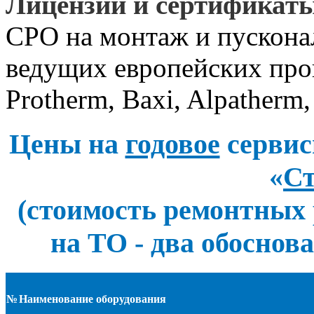
Лицензии и сертификат
СРО на монтаж и пускона
ведущих европейских произ
Protherm, Baxi, Alpatherm,
Цены на
годовое
сервис
«
Ст
(стоимость ремонтных 
на ТО - два обосно
№
Наименование оборудования