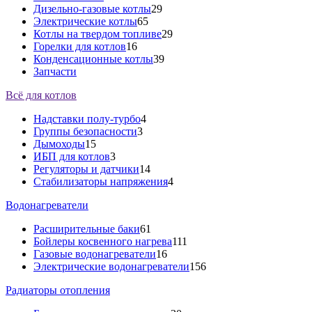
Дизельно-газовые котлы
29
Электрические котлы
65
Котлы на твердом топливе
29
Горелки для котлов
16
Конденсационные котлы
39
Запчасти
Всё для котлов
Надставки полу-турбо
4
Группы безопасности
3
Дымоходы
15
ИБП для котлов
3
Регуляторы и датчики
14
Стабилизаторы напряжения
4
Водонагреватели
Расширительные баки
61
Бойлеры косвенного нагрева
111
Газовые водонагреватели
16
Электрические водонагреватели
156
Радиаторы отопления