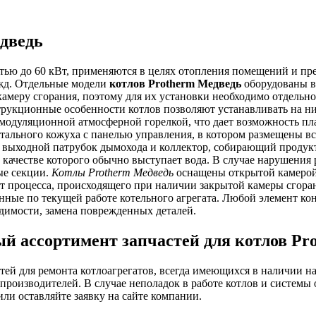
дведь
ью до 60 кВт, применяются в целях отопления помещений и пред
ужд. Отдельные модели
котлов Protherm Медведь
оборудованы в
амеру сгорания, поэтому для их установки необходимо отдельн
трукционные особенности котлов позволяют устанавливать на н
 модуляционной атмосферной горелкой, что дает возможность пла
стального кожуха с панелью управления, в котором размещены вс
 выходной патрубок дымохода и коллектор, собирающий продукты
 качестве которого обычно выступает вода. В случае нарушения
ые секции.
Котлы Protherm Медведь
оснащены открытой камерой 
т процесса, происходящего при наличии закрытой камеры сгоран
нные по текущей работе котельного агрегата. Любой элемент ко
ходимости, замена поврежденных деталей.
й ассортимент запчастей для котлов Pr
ей для ремонта котлоагрегатов, всегда имеющихся в наличии н
производителей. В случае неполадок в работе котлов и системы
ли оставляйте заявку на сайте компании.