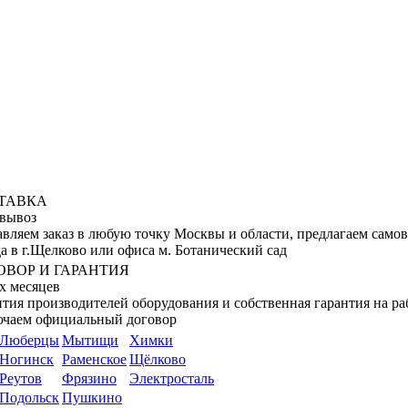
ТАВКА
вывоз
авляем заказ в любую точку Москвы и области, предлагаем само
а в г.Щелково или офиса м. Ботанический сад
ОВОР И ГАРАНТИЯ
х месяцев
тия производителей оборудования и собственная гарантия на ра
ючаем официальный договор
Люберцы
Мытищи
Химки
Ногинск
Раменское
Щёлково
Реутов
Фрязино
Электросталь
Подольск
Пушкино