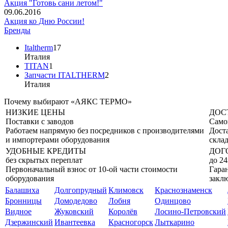
Акция "Готовь сани летом!"
09.06.2016
Акция ко Дню России!
Бренды
Italtherm
17
Италия
TITAN
1
Запчасти ITALTHERM
2
Италия
Почему выбирают «АЯКС ТЕРМО»
НИЗКИЕ ЦЕНЫ
ДОС
Поставки с заводов
Само
Работаем напрямую без посредников с производителями
Дост
и импортерами оборудования
склад
УДОБНЫЕ КРЕДИТЫ
ДОГ
без скрытых переплат
до 24
Первоначальный взнос от 10-ой части стоимости
Гаран
оборудования
закл
Балашиха
Долгопрудный
Климовск
Краснознаменск
Бронницы
Домодедово
Лобня
Одинцово
Видное
Жуковский
Королёв
Лосино-Петровский
Дзержинский
Ивантеевка
Красногорск
Лыткарино