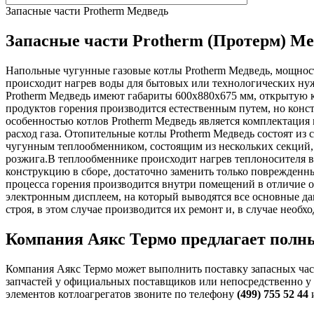
Запасные части Protherm Медведь
Запасные части Protherm (Протерм) Ме
Напольные чугунные газовые котлы Protherm Медведь, мощност
происходит нагрев воды для бытовых или технологических н
Protherm Медведь имеют габариты 600х880х675 мм, открытую к
продуктов горения производится естественным путем, но конс
особенностью котлов Protherm Медведь является комплектация
расход газа. Отопительные котлы Protherm Медведь состоят из 
чугунным теплообменником, состоящим из нескольких секций,
розжига.В теплообменнике происходит нагрев теплоносителя в
конструкцию в сборе, достаточно заменить только поврежденн
процесса горения производится внутри помещений в отличие о
электронным дисплеем, на который выводятся все основные да
строя, в этом случае производится их ремонт и, в случае необ
Компания Аякс Термо предлагает полны
Компания Аякс Термо может выполнить поставку запасных част
запчастей у официальных поставщиков или непосредственно у 
элементов котлоагрегатов звоните по телефону
(499) 755 52 44
и