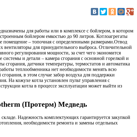
назначены для работы или в комплексе с бойлером, в котором
строенным бойлером емкостью до 90 литров. Котлоагрегаты
ое помещение – топочная с определенными размерами.Отвод
их вентиляторы для принудительного выброса. Отличительной
вного регулирования мощности, за счет чего экономится
е системы и детали – камера сгорания с основной горелкой и
 сгорания, датчики температуры, термостатов и автоматика
 работы теплообменника нет необходимости менять всю
сгорания, в этом случае забор воздуха для поддержки
ия. На кожухе котла установлен пульт управления с
нструкции котла в процессе эксплуатации может выйти из
otherm (Протерм) Медведь
а складе. Надежность комплектующих гарантируется закупкой
 отопления, необходимости ремонта и замены отдельных