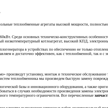
T
польные теплообменные агрегаты высокой мощности, полностью
 160кВт. Среди основных техническо-конструктивных особенно
ый низкотемпературный котлоагрегат, высокий КПД, электронны
плогенератора в устройствах по обеспечению не только отоплен
вляем и достаточно эффективен, как с теплообменной, так и с э
 произведут установку, монтаж и техническое обслуживание т
з систем теплообменника мы произведем быструю замену поврежд
логической базы и инновационного оборудования, а также ориги
боваться в случаях необходимости произведения замены электро
ьного температурного ограничителя. Все перечисленные
запчаст
кое качество выполнения сервисных работ, индивидуальный под