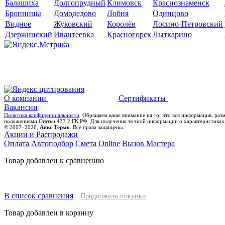
Балашиха
Долгопрудный
Климовск
Краснознаменск
Бронницы
Домодедово
Лобня
Одинцово
Видное
Жуковский
Королёв
Лосино-Петровский
Дзержинский
Ивантеевка
Красногорск
Лыткарино
О компании
Сертификаты
Вакансии
Политика конфиденциальности
. Обращаем ваше внимание на то, что вся информация, раз
положениями Статьи 437 2 ГК РФ. Для получения точной информации о характеристиках,
© 2007–2026,
Аякс Термо
. Все права защищены.
Акции и Распродажи
Оплата
Автоподбор
Смета Online
Вызов Мастера
Товар добавлен к сравнению
В список сравнения
Продолжить покупки
Товар добавлен в корзину