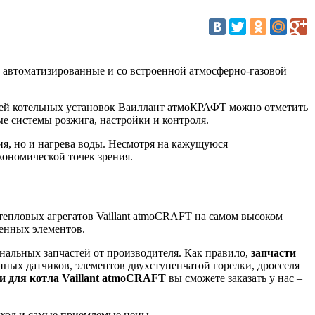
 автоматизированные и со встроенной атмосферно-газовой
стей котельных установок Ваиллант атмоКРАФТ можно отметить
е системы розжига, настройки и контроля.
ия, но и нагрева воды. Несмотря на кажущуюся
кономической точек зрения.
епловых агрегатов Vaillant atmoCRAFT на самом высоком
енных элементов.
нальных запчастей от производителя. Как правило,
запчасти
нных датчиков, элементов двухступенчатой горелки, дросселя
и для котла Vaillant atmoCRAFT
вы сможете заказать у нас –
ход и самые приемлемые цены.