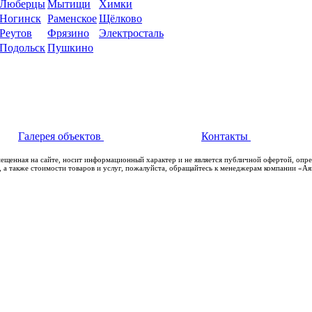
Люберцы
Мытищи
Химки
Ногинск
Раменское
Щёлково
Реутов
Фрязино
Электросталь
Подольск
Пушкино
Галерея объектов
Контакты
мещенная на сайте, носит информационный характер и не является публичной офертой, опр
 а также стоимости товаров и услуг, пожалуйста, обращайтесь к менеджерам компании «А