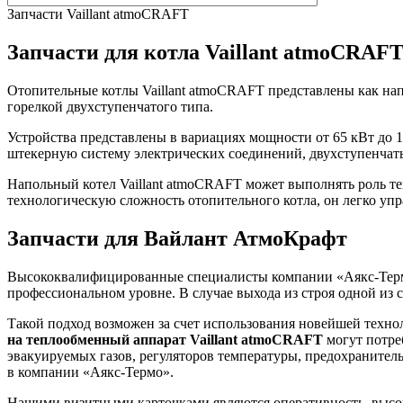
Запчасти Vaillant atmoCRAFT
Запчасти для котла Vaillant atmoCRAF
Отопительные котлы Vaillant atmoCRAFT представлены как на
горелкой двухступенчатого типа.
Устройства представлены в вариациях мощности от 65 кВт до
штекерную систему электрических соединений, двухступенчат
Напольный котел Vaillant atmoCRAFT может выполнять роль те
технологическую сложность отопительного котла, он легко упра
Запчасти для Вайлант АтмоКрафт
Высококвалифицированные специалисты компании «Аякс-Термо»
профессиональном уровне. В случае выхода из строя одной и
Такой подход возможен за счет использования новейшей техно
на теплообменный аппарат Vaillant atmoCRAFT
могут потре
эвакуируемых газов, регуляторов температуры, предохранител
в компании «Аякс-Термо».
Нашими визитными карточками являются оперативность, высо