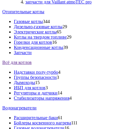
запчасти для Vaillant atmoTEC pro
Отопительные котлы
Газовые котлы
344
Дизельно-газовые котлы
29
Электрические котлы
65
Котлы на твердом топливе
29
Горелки для котлов
16
Конденсационные котлы
39
Запчасти
Всё для котлов
Надставки полу-турбо
4
Группы безопасности
3
Дымоходы
15
ИБП для котлов
3
Регуляторы и датчики
14
Стабилизаторы напряжения
4
Водонагреватели
Расширительные баки
61
Бойлеры косвенного нагрева
111
Газовые водонагреватели
16