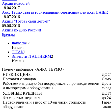
Архив новостей
18.04.2017
Аякс Термо стал авторизованным сервисным центром HAIER
18.07.2016
Акция "Готовь сани летом!"
09.06.2016
Акция ко Дню России!
Бренды
Italtherm
17
Италия
TITAN
1
Запчасти ITALTHERM
2
Италия
Почему выбирают «АЯКС ТЕРМО»
НИЗКИЕ ЦЕНЫ
ДОС
Поставки с заводов
Само
Работаем напрямую без посредников с производителями
Дост
и импортерами оборудования
склад
УДОБНЫЕ КРЕДИТЫ
ДОГ
без скрытых переплат
до 24
Первоначальный взнос от 10-ой части стоимости
Гаран
оборудования
закл