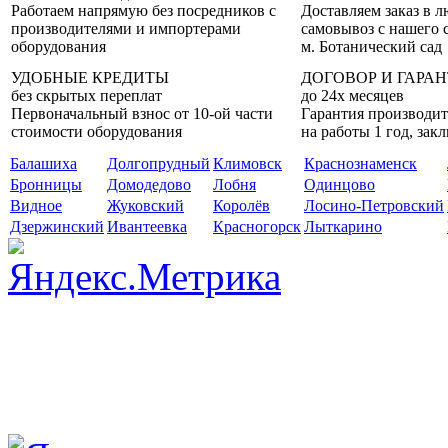
Работаем напрямую без посредников с
Доставляем заказ в 
производителями и импортерами
самовывоз с нашего 
оборудования
м. Ботанический сад
УДОБНЫЕ КРЕДИТЫ
ДОГОВОР И ГАРА
без скрытых переплат
до 24х месяцев
Первоначальный взнос от 10-ой части
Гарантия производит
стоимости оборудования
на работы 1 год, за
Балашиха
Долгопрудный
Климовск
Краснознаменск
Бронницы
Домодедово
Лобня
Одинцово
Видное
Жуковский
Королёв
Лосино-Петровский
Дзержинский
Ивантеевка
Красногорск
Лыткарино