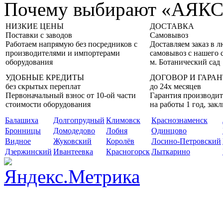
Почему выбирают «АЯК
НИЗКИЕ ЦЕНЫ
ДОСТАВКА
Поставки с заводов
Самовывоз
Работаем напрямую без посредников с
Доставляем заказ в 
производителями и импортерами
самовывоз с нашего 
оборудования
м. Ботанический сад
УДОБНЫЕ КРЕДИТЫ
ДОГОВОР И ГАРА
без скрытых переплат
до 24х месяцев
Первоначальный взнос от 10-ой части
Гарантия производит
стоимости оборудования
на работы 1 год, за
Балашиха
Долгопрудный
Климовск
Краснознаменск
Бронницы
Домодедово
Лобня
Одинцово
Видное
Жуковский
Королёв
Лосино-Петровский
Дзержинский
Ивантеевка
Красногорск
Лыткарино