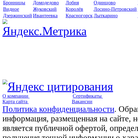
Бронницы
Домодедово
Лобня
Одинцово
Видное
Жуковский
Королёв
Лосино-Петровский
Дзержинский
Ивантеевка
Красногорск
Лыткарино
О компании
Сертификаты
Карта сайта
Вакансии
Политика конфиденциальности
. Обра
информация, размещенная на сайте, 
является публичной офертой, опреде
получения точной информации о хара