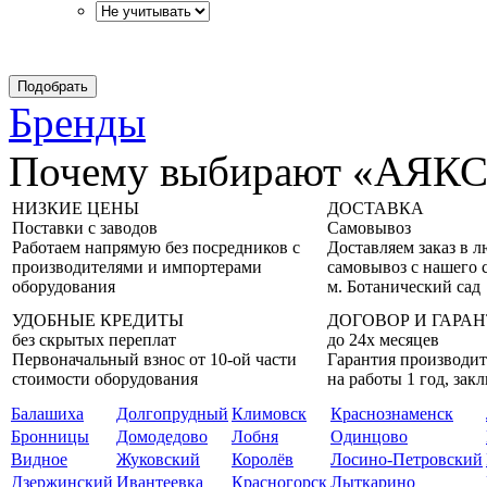
Бренды
Почему выбирают «АЯК
НИЗКИЕ ЦЕНЫ
ДОСТАВКА
Поставки с заводов
Самовывоз
Работаем напрямую без посредников с
Доставляем заказ в 
производителями и импортерами
самовывоз с нашего 
оборудования
м. Ботанический сад
УДОБНЫЕ КРЕДИТЫ
ДОГОВОР И ГАРА
без скрытых переплат
до 24х месяцев
Первоначальный взнос от 10-ой части
Гарантия производит
стоимости оборудования
на работы 1 год, за
Балашиха
Долгопрудный
Климовск
Краснознаменск
Бронницы
Домодедово
Лобня
Одинцово
Видное
Жуковский
Королёв
Лосино-Петровский
Дзержинский
Ивантеевка
Красногорск
Лыткарино