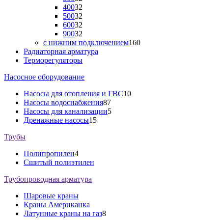
400
32
500
32
600
32
900
32
с нижним подключением
160
Радиаторная арматура
Терморегуляторы
Насосное оборудование
Насосы для отопления и ГВС
10
Насосы водоснабжения
87
Насосы для канализации
5
Дренажные насосы
15
Трубы
Полипропилен
4
Сшитый полиэтилен
Трубопроводная арматура
Шаровые краны
Краны Американка
Латунные краны на газ
8