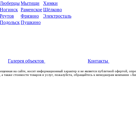
Люберцы
Мытищи
Химки
Ногинск
Раменское
Щёлково
Реутов
Фрязино
Электросталь
Подольск
Пушкино
Галерея объектов
Контакты
мещенная на сайте, носит информационный характер и не является публичной офертой, опр
 а также стоимости товаров и услуг, пожалуйста, обращайтесь к менеджерам компании «А