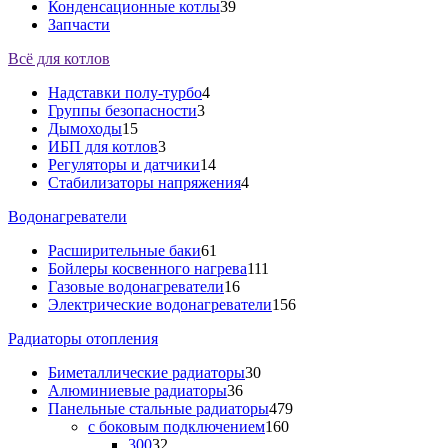
Конденсационные котлы
39
Запчасти
Всё для котлов
Надставки полу-турбо
4
Группы безопасности
3
Дымоходы
15
ИБП для котлов
3
Регуляторы и датчики
14
Стабилизаторы напряжения
4
Водонагреватели
Расширительные баки
61
Бойлеры косвенного нагрева
111
Газовые водонагреватели
16
Электрические водонагреватели
156
Радиаторы отопления
Биметаллические радиаторы
30
Алюминиевые радиаторы
36
Панельные стальные радиаторы
479
с боковым подключением
160
300
32