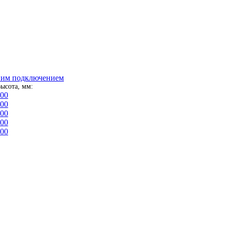
ним подключением
ысота, мм:
00
00
00
00
00