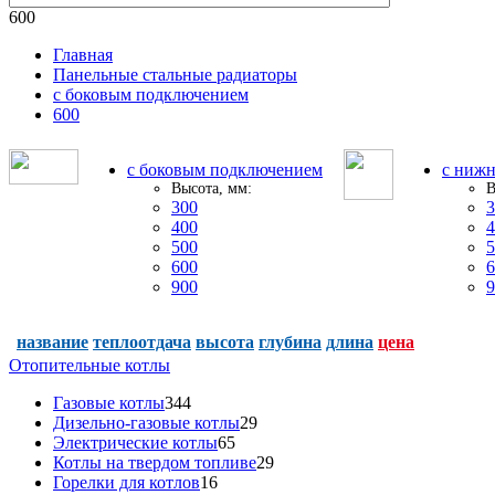
600
Главная
Панельные стальные радиаторы
с боковым подключением
600
с боковым подключением
с ниж
Высота, мм:
В
300
3
400
4
500
5
600
6
900
9
название
теплоотдача
высота
глубина
длина
цена
Отопительные котлы
Газовые котлы
344
Дизельно-газовые котлы
29
Электрические котлы
65
Котлы на твердом топливе
29
Горелки для котлов
16