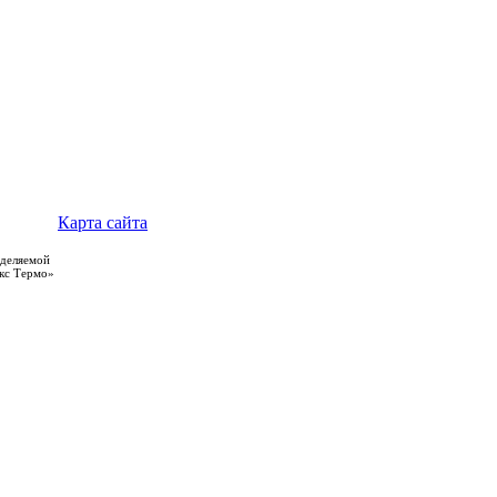
Карта сайта
еделяемой
якс Термо»