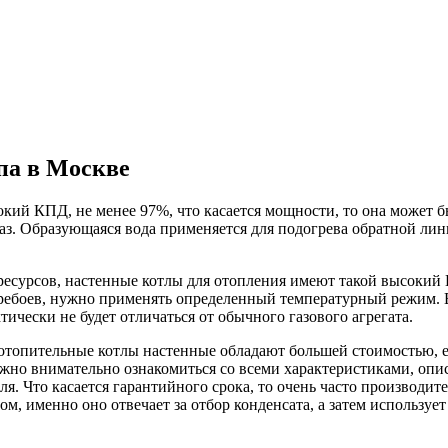
па в Москве
ий КПД, не менее 97%, что касается мощности, то она может б
 газ. Образующаяся вода применяется для подогрева обратной л
ресурсов, настенные котлы для отопления имеют такой высокий
еребоев, нужно применять определенный температурный режим. В
тически не будет отличаться от обычного газового агрегата.
отопительные котлы настенные обладают большей стоимостью, е
ужно внимательно ознакомиться со всеми характеристиками, оп
. Что касается гарантийного срока, то очень часто производите
, именно оно отвечает за отбор конденсата, а затем используе