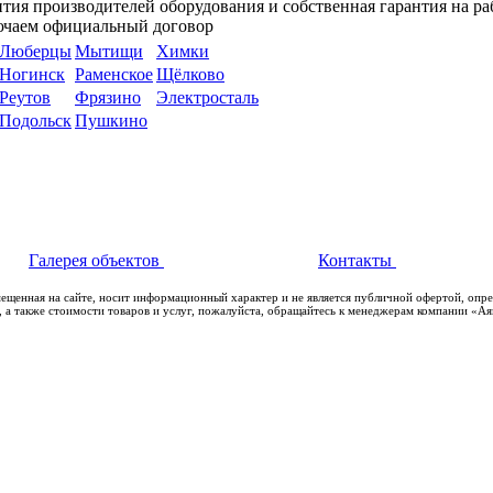
тия производителей оборудования и собственная гарантия на ра
ючаем официальный договор
Люберцы
Мытищи
Химки
Ногинск
Раменское
Щёлково
Реутов
Фрязино
Электросталь
Подольск
Пушкино
Галерея объектов
Контакты
мещенная на сайте, носит информационный характер и не является публичной офертой, опр
 а также стоимости товаров и услуг, пожалуйста, обращайтесь к менеджерам компании «А