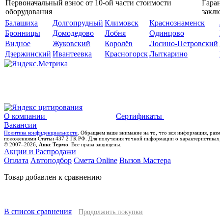
Первоначальный взнос от 10-ой части стоимости
Гаран
оборудования
закл
Балашиха
Долгопрудный
Климовск
Краснознаменск
Бронницы
Домодедово
Лобня
Одинцово
Видное
Жуковский
Королёв
Лосино-Петровский
Дзержинский
Ивантеевка
Красногорск
Лыткарино
О компании
Сертификаты
Вакансии
Политика конфиденциальности
. Обращаем ваше внимание на то, что вся информация, раз
положениями Статьи 437 2 ГК РФ. Для получения точной информации о характеристиках,
© 2007–2026,
Аякс Термо
. Все права защищены.
Акции и Распродажи
Оплата
Автоподбор
Смета Online
Вызов Мастера
Товар добавлен к сравнению
В список сравнения
Продолжить покупки