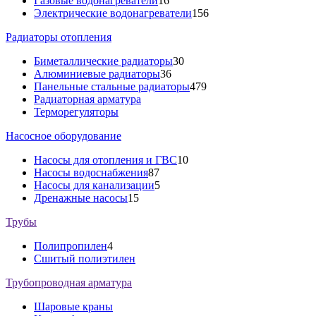
Газовые водонагреватели
16
Электрические водонагреватели
156
Радиаторы отопления
Биметаллические радиаторы
30
Алюминиевые радиаторы
36
Панельные стальные радиаторы
479
Радиаторная арматура
Терморегуляторы
Насосное оборудование
Насосы для отопления и ГВС
10
Насосы водоснабжения
87
Насосы для канализации
5
Дренажные насосы
15
Трубы
Полипропилен
4
Сшитый полиэтилен
Трубопроводная арматура
Шаровые краны