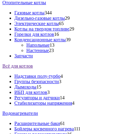
Отопительные котлы
Газовые котлы
344
Дизельно-газовые котлы
29
Электрические котлы
65
Котлы на твердом топливе
29
Горелки для котлов
16
Конденсационные котлы
39
Напольные
13
Настенные
23
Запчасти
Всё для котлов
Надставки полу-турбо
4
Группы безопасности
3
Дымоходы
15
ИБП для котлов
3
Регуляторы и датчики
14
Стабилизаторы напряжения
4
Водонагреватели
Расширительные баки
61
Бойлеры косвенного нагрева
111