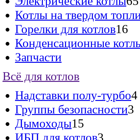
Электрические котлы
65
Котлы на твердом топл
Горелки для котлов
16
Конденсационные котл
Запчасти
Всё для котлов
Надставки полу-турбо
4
Группы безопасности
3
Дымоходы
15
ИБП для котлов
3