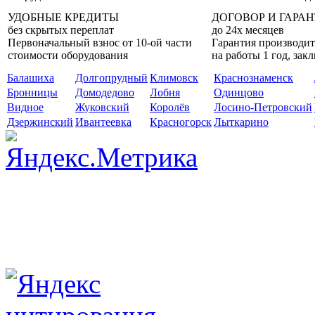
УДОБНЫЕ КРЕДИТЫ
ДОГОВОР И ГАРА
без скрытых переплат
до 24х месяцев
Первоначальный взнос от 10-ой части
Гарантия производит
стоимости оборудования
на работы 1 год, за
Балашиха
Долгопрудный
Климовск
Краснознаменск
Бронницы
Домодедово
Лобня
Одинцово
Видное
Жуковский
Королёв
Лосино-Петровский
Дзержинский
Ивантеевка
Красногорск
Лыткарино